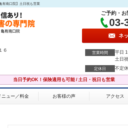
亀有南口院】土日祝も営業
ご予約・お
03-
ネ
１６
平日 1
営業時間
土日祝 
不定
定休日
当日予約OK！保険適用も可能 / 土日・祝日も営業
メニュー／料金
お客様の声
アクセス