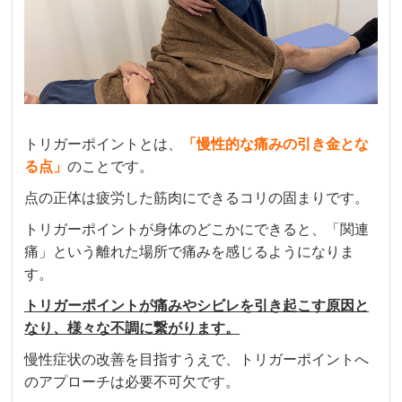
っています。
심리나
3 か月前
推し活で毎回スタンディングで疲れ切った足を
メンテナンスしてもらってます。施術直後から
トリガーポイントとは、
「
慢性的な痛みの引き金とな
足が軽くなる様子を毎回実感してます。因みに
る点」
のことです。
肩も。最終受付が20時（日にちによります）と
点の正体は疲労した筋肉にできるコリの固まりです。
仕事終わりに通いやすいです。

スタッフの方も丁寧でたくさんアドバイスして
トリガーポイントが身体のどこかにできると、「関連
下さり安心して楽しくやってもらってます。
痛」という離れた場所で痛みを感じるようになりま
す。
トリガーポイントが痛みやシビレを引き起こす原因と
クチコミをもっと見る
なり、様々な不調に繋がります。
慢性症状の改善を目指すうえで、トリガーポイントへ
のアプローチは必要不可欠です。