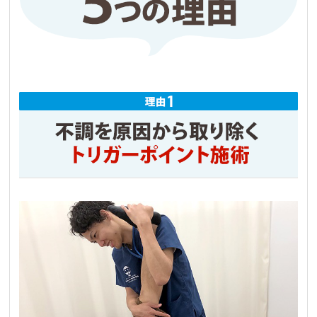
かしてくれる！と、安心感があるので頑張れま
す！

通い始めてから、長年悩んでいた頭痛もほとん
どなくなったので、もっと早く来てれば良かっ
たと後悔すらしてます。

先生も優しくてとても良い先生です！
Hiroyuki Haga
3 か月前
ヘルニア一歩手前位、腰痛で動けなかったので
すが、何回か通う内にすっかり動ける様になり
ました。手術も視野にあったのですが、本当に
助かりました。鍼治療も同時にしてもらい、複
合効果でかなり良かったのだと思います。

今後の予防に関してのお話もして下さりありが
たかったです。腰に負荷がかかり辛い筋トレや
有酸素運動など日々のモチベーションにも繋が