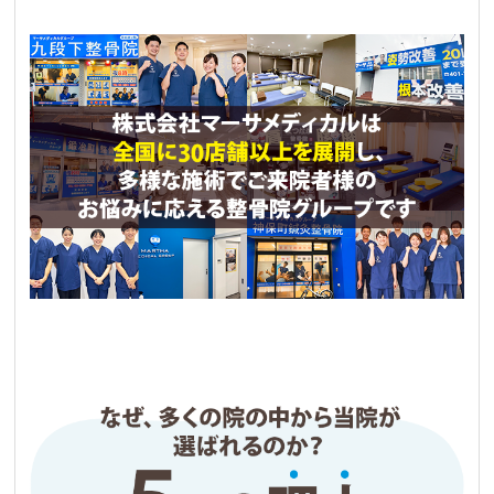
まり
2 か月前
肩こりからくる頭痛の改善のために治療を受け
はじめました。

1回でかなり効果を感じ、通っているうちに頭痛
はかなり軽減されました。

今では猫背矯正と骨盤矯正を受けながら根本治
療をしてもらっています。まだまだ始めたばか
りですが既に効果も見え始めていてかなり期待
できます。

説明も対応もとても丁寧で助かっています。
Fuku
2 か月前
肘の痛みで通院してますが、施術が終わるとす
ごく楽になるので痛くて苦痛だったバレーボー
ルの練習も楽しくできるようになりました！

練習で痛くなってもここに来れば先生がどうに