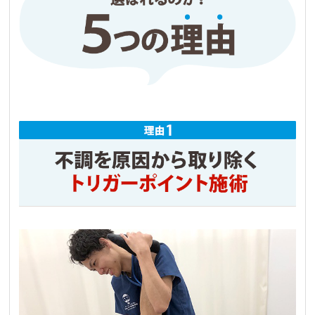
ルの練習も楽しくできるようになりました！

練習で痛くなってもここに来れば先生がどうに
かしてくれる！と、安心感があるので頑張れま
す！

通い始めてから、長年悩んでいた頭痛もほとん
どなくなったので、もっと早く来てれば良かっ
たと後悔すらしてます。

先生も優しくてとても良い先生です！
Hiroyuki Haga
3 か月前
ヘルニア一歩手前位、腰痛で動けなかったので
すが、何回か通う内にすっかり動ける様になり
ました。手術も視野にあったのですが、本当に
助かりました。鍼治療も同時にしてもらい、複
合効果でかなり良かったのだと思います。

今後の予防に関してのお話もして下さりありが