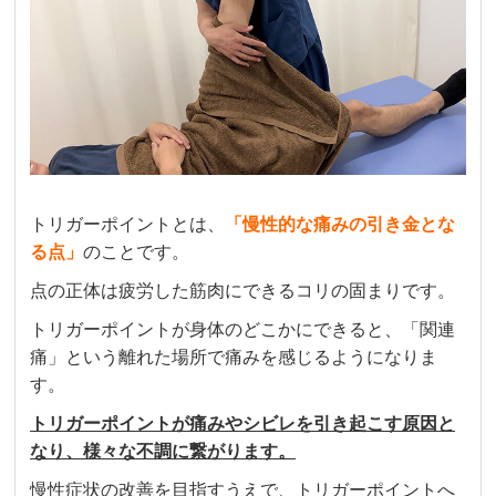
たかったです。腰に負荷がかかり辛い筋トレや
有酸素運動など日々のモチベーションにも繋が
っています。
심리나
3 か月前
推し活で毎回スタンディングで疲れ切った足を
メンテナンスしてもらってます。施術直後から
トリガーポイントとは、
「
慢性的な痛みの引き金とな
足が軽くなる様子を毎回実感してます。因みに
る点」
のことです。
肩も。最終受付が20時（日にちによります）と
点の正体は疲労した筋肉にできるコリの固まりです。
仕事終わりに通いやすいです。

スタッフの方も丁寧でたくさんアドバイスして
トリガーポイントが身体のどこかにできると、「関連
下さり安心して楽しくやってもらってます。
痛」という離れた場所で痛みを感じるようになりま
す。
トリガーポイントが痛みやシビレを引き起こす原因と
クチコミをもっと見る
なり、様々な不調に繋がります。
慢性症状の改善を目指すうえで、トリガーポイントへ