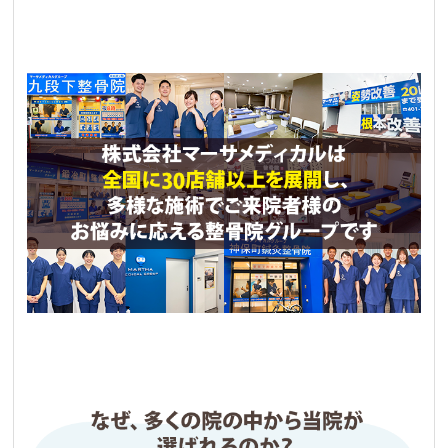
まり
2 か月前
肩こりからくる頭痛の改善のために治療を受け
はじめました。

1回でかなり効果を感じ、通っているうちに頭痛
はかなり軽減されました。

今では猫背矯正と骨盤矯正を受けながら根本治
療をしてもらっています。まだまだ始めたばか
りですが既に効果も見え始めていてかなり期待
できます。

説明も対応もとても丁寧で助かっています。
Fuku
2 か月前
肘の痛みで通院してますが、施術が終わるとす
ごく楽になるので痛くて苦痛だったバレーボー