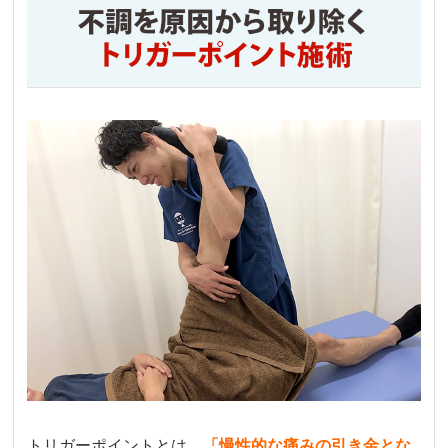
Hiroyuki Haga
3 か月前
ヘルニア一歩手前位、腰痛で動けなかったので
すが、何回か通う内にすっかり動ける様になり
ました。手術も視野にあったのですが、本当に
助かりました。鍼治療も同時にしてもらい、複
合効果でかなり良かったのだと思います。

今後の予防に関してのお話もして下さりありが
たかったです。腰に負荷がかかり辛い筋トレや
有酸素運動など日々のモチベーションにも繋が
っています。
심리나
3 か月前
推し活で毎回スタンディングで疲れ切った足を
メンテナンスしてもらってます。施術直後から
トリガーポイントとは、
「
慢性的な痛みの引き金とな