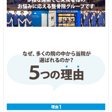
療をしてもらっています。まだまだ始めたばか
りですが既に効果も見え始めていてかなり期待
できます。

説明も対応もとても丁寧で助かっています。
Fuku
2 か月前
肘の痛みで通院してますが、施術が終わるとす
ごく楽になるので痛くて苦痛だったバレーボー
ルの練習も楽しくできるようになりました！

練習で痛くなってもここに来れば先生がどうに
かしてくれる！と、安心感があるので頑張れま
す！

通い始めてから、長年悩んでいた頭痛もほとん
どなくなったので、もっと早く来てれば良かっ
たと後悔すらしてます。

先生も優しくてとても良い先生です！