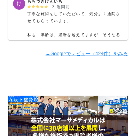
もちづきけんいち
3 週間前
丁寧な施術をしていただいて、気分よく通院さ
せてもらっています。

私も、年齢は、還暦を越えてますが、そうなる
と、健康維持については、適切な指導をしてく
れる助力者はかかせないと思います。

→Googleでレビュー（424件）をみる
こちらにお世話になれて、本当にありがたいと
思っています。
まり
2 か月前
肩こりからくる頭痛の改善のために治療を受け
はじめました。

1回でかなり効果を感じ、通っているうちに頭痛
はかなり軽減されました。

今では猫背矯正と骨盤矯正を受けながら根本治