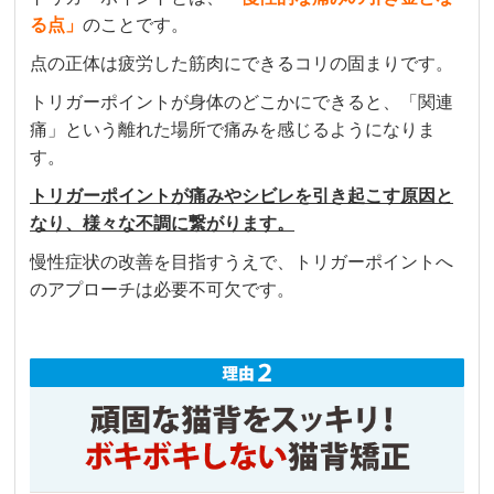
足が軽くなる様子を毎回実感してます。因みに
る点」
のことです。
肩も。最終受付が20時（日にちによります）と
点の正体は疲労した筋肉にできるコリの固まりです。
仕事終わりに通いやすいです。

スタッフの方も丁寧でたくさんアドバイスして
トリガーポイントが身体のどこかにできると、「関連
下さり安心して楽しくやってもらってます。
痛」という離れた場所で痛みを感じるようになりま
す。
トリガーポイントが痛みやシビレを引き起こす原因と
クチコミをもっと見る
なり、様々な不調に繋がります。
慢性症状の改善を目指すうえで、トリガーポイントへ
のアプローチは必要不可欠です。