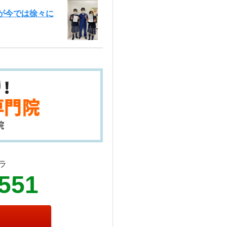
が今では徐々に
ラ
2551