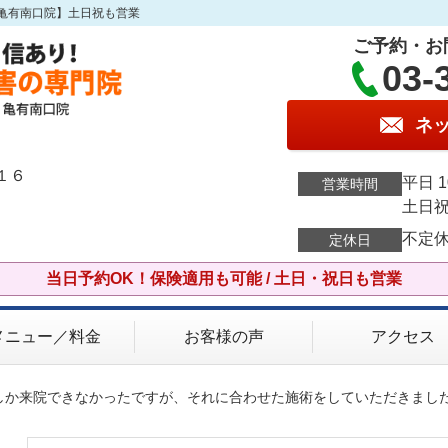
亀有南口院】土日祝も営業
ご予約・お
03-
ネ
１６
平日 1
営業時間
土日祝 
不定
定休日
当日予約OK！保険適用も可能 / 土日・祝日も営業
メニュー／料金
お客様の声
アクセス
つしか来院できなかったですが、それに合わせた施術をしていただきまし