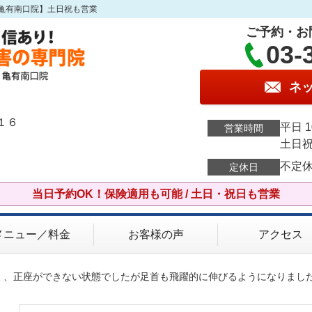
亀有南口院】土日祝も営業
ご予約・お
03-
ネ
１６
平日 1
営業時間
土日祝 
不定
定休日
当日予約OK！保険適用も可能 / 土日・祝日も営業
メニュー／料金
お客様の声
アクセス
固く、正座ができない状態でしたが足首も飛躍的に伸びるようになりまし