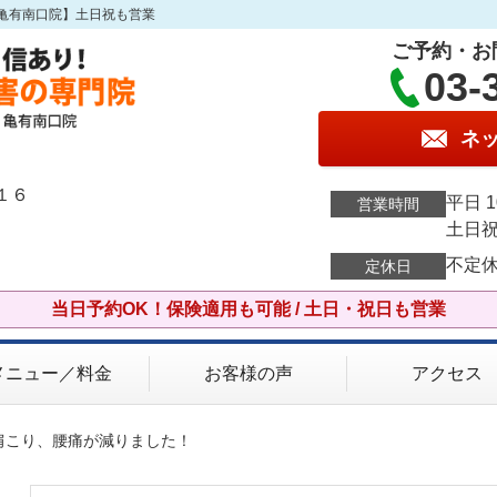
亀有南口院】土日祝も営業
ご予約・お
03-
ネ
１６
平日 1
営業時間
土日祝 
不定
定休日
当日予約OK！保険適用も可能 / 土日・祝日も営業
メニュー／料金
お客様の声
アクセス
肩こり、腰痛が減りました！