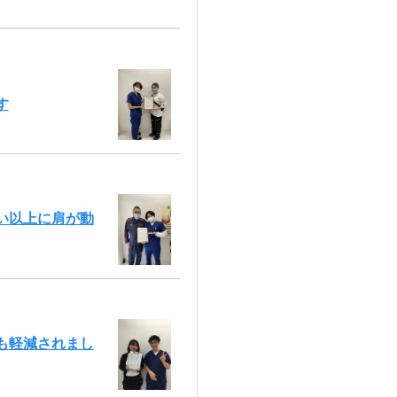
す
い以上に肩が動
も軽減されまし